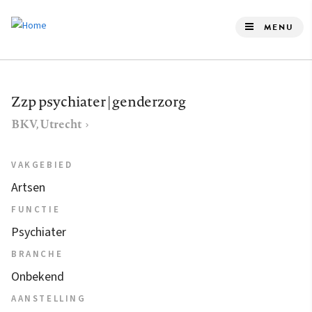
Overslaan
en
MENU
naar
de
inhoud
Zzp psychiater | genderzorg
gaan
BKV, Utrecht
VAKGEBIED
Artsen
FUNCTIE
Psychiater
BRANCHE
Onbekend
AANSTELLING