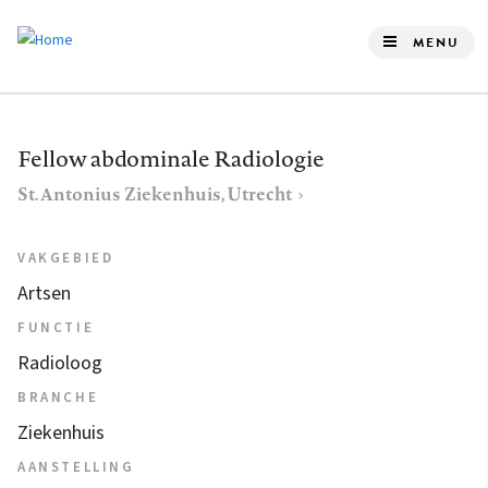
Overslaan
en
MENU
naar
de
inhoud
Fellow abdominale Radiologie
gaan
St. Antonius Ziekenhuis, Utrecht
VAKGEBIED
Artsen
FUNCTIE
Radioloog
BRANCHE
Ziekenhuis
AANSTELLING