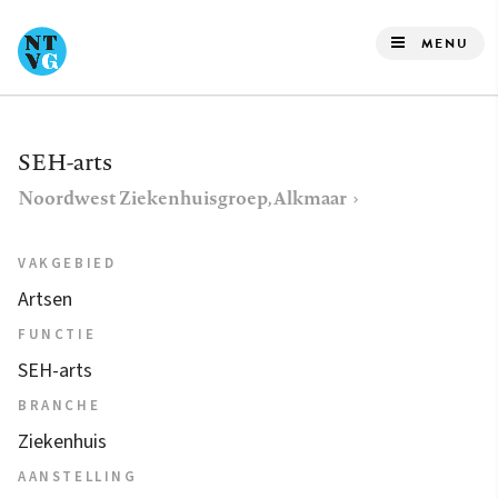
Overslaan
en
MENU
naar
de
inhoud
SEH-arts
gaan
Noordwest Ziekenhuisgroep, Alkmaar
VAKGEBIED
Artsen
FUNCTIE
SEH-arts
BRANCHE
Ziekenhuis
AANSTELLING