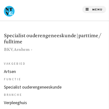
Overslaan
en
MENU
naar
de
inhoud
Specialist ouderengeneeskunde | parttime /
gaan
fulltime
BKV, Arnhem
VAKGEBIED
Artsen
FUNCTIE
Specialist ouderengeneeskunde
BRANCHE
Verpleeghuis