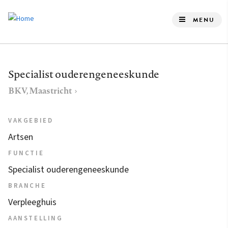
Overslaan
en
MENU
naar
de
inhoud
Specialist ouderengeneeskunde
gaan
BKV, Maastricht
VAKGEBIED
Artsen
FUNCTIE
Specialist ouderengeneeskunde
BRANCHE
Verpleeghuis
AANSTELLING