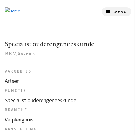
Overslaan
en
MENU
naar
de
inhoud
Specialist ouderengeneeskunde
gaan
BKV, Assen
VAKGEBIED
Artsen
FUNCTIE
Specialist ouderengeneeskunde
BRANCHE
Verpleeghuis
AANSTELLING