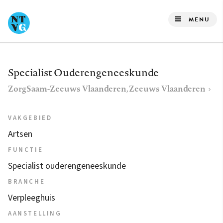
Overslaan
en
MENU
naar
de
inhoud
Specialist Ouderengeneeskunde
gaan
ZorgSaam-Zeeuws Vlaanderen, Zeeuws Vlaanderen
VAKGEBIED
Artsen
FUNCTIE
Specialist ouderengeneeskunde
BRANCHE
Verpleeghuis
AANSTELLING