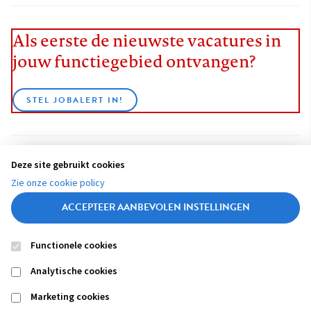
Als eerste de nieuwste vacatures in
jouw functiegebied ontvangen?
STEL JOBALERT IN!
Deze site gebruikt cookies
BEKIJK ALLE VACATURES
Zie onze cookie policy
ACCEPTEER AANBEVOLEN INSTELLINGEN
Functionele cookies
Contact
Colofon
Disclaimer
Privacy
About us
Analytische cookies
Footer
navigation
Marketing cookies