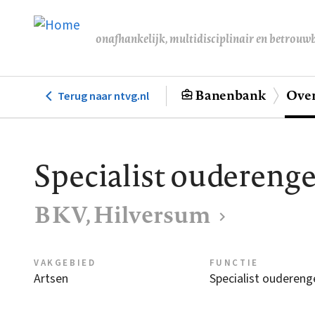
Overslaan
en
onafhankelijk, multidisciplinair en betrouw
naar
de
inhoud
Banenbank
Over
Terug naar ntvg.nl
Hoofdnavigatie
gaan
Specialist ouderen
BKV, Hilversum
VAKGEBIED
FUNCTIE
Artsen
Specialist ouderen