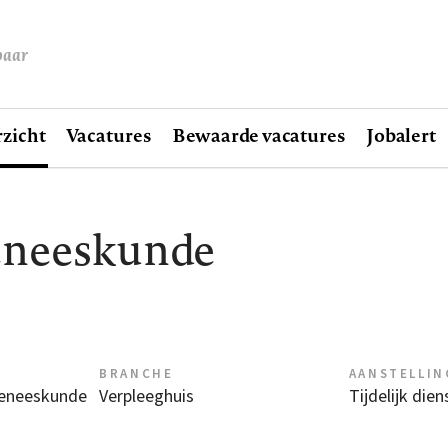
baar
zicht
Vacatures
Bewaarde vacatures
Jobalert
geneeskunde
BRANCHE
AANSTELLIN
geneeskunde
Verpleeghuis
Tijdelijk die