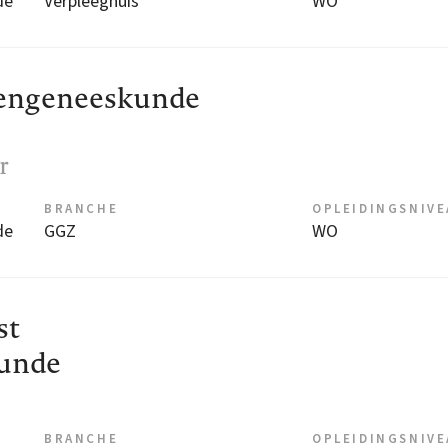
de
Verpleeghuis
WO
rengeneeskunde
r
BRANCHE
OPLEIDINGSNIV
de
GGZ
WO
st
unde
BRANCHE
OPLEIDINGSNIV