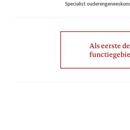
Specialist ouderengeneeskun
Als eerste d
functiegebi