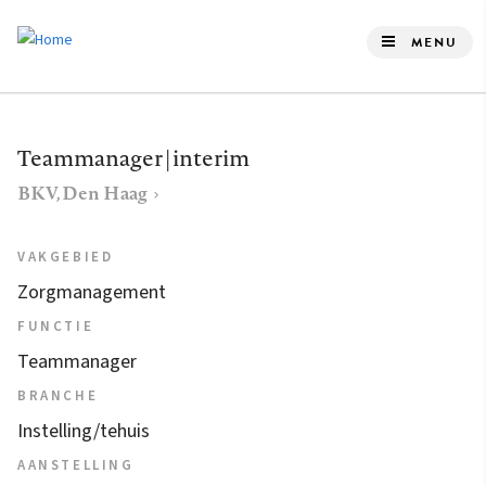
Overslaan
en
MENU
naar
de
inhoud
Teammanager | interim
gaan
BKV, Den Haag
VAKGEBIED
Zorgmanagement
FUNCTIE
Teammanager
BRANCHE
Instelling/tehuis
AANSTELLING