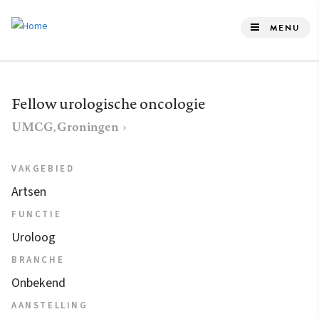
Overslaan
en
MENU
naar
de
inhoud
Fellow urologische oncologie
gaan
UMCG, Groningen
VAKGEBIED
Artsen
FUNCTIE
Uroloog
BRANCHE
Onbekend
AANSTELLING