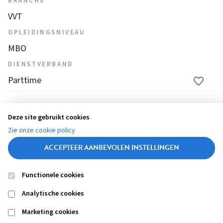
BRANCHE
VVT
OPLEIDINGSNIVEAU
MBO
DIENSTVERBAND
Parttime
1
2
3
4
...
20
21
22
23
24
Deze site gebruikt cookies
(
Zie onze cookie policy
25
26
27
28
29
c
ACCEPTEER AANBEVOLEN INSTELLINGEN
u
r
Functionele cookies
r
Contact
Colofon
Disclaimer
Privacy
About us
e
Analytische cookies
Footer
n
navigation
Marketing cookies
t