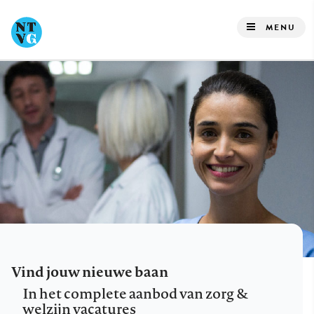
Overslaan
en
MENU
naar
de
inhoud
gaan
Vind jouw nieuwe baan
In het complete aanbod van zorg &
welzijn vacatures