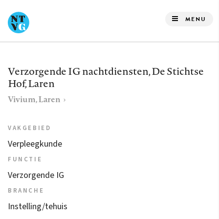
Overslaan
en
MENU
naar
de
inhoud
Verzorgende IG nachtdiensten, De Stichtse
gaan
Hof, Laren
Vivium, Laren
VAKGEBIED
Verpleegkunde
FUNCTIE
Verzorgende IG
BRANCHE
Instelling/tehuis