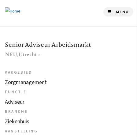
Overslaan
en
MENU
naar
de
inhoud
Senior Adviseur Arbeidsmarkt
gaan
NFU, Utrecht
VAKGEBIED
Zorgmanagement
FUNCTIE
Adviseur
BRANCHE
Ziekenhuis
AANSTELLING