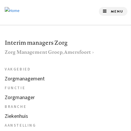
Overslaan
en
MENU
naar
de
inhoud
Interim managers Zorg
gaan
Zorg Management Groep, Amersfoort
VAKGEBIED
Zorgmanagement
FUNCTIE
Zorgmanager
BRANCHE
Ziekenhuis
AANSTELLING