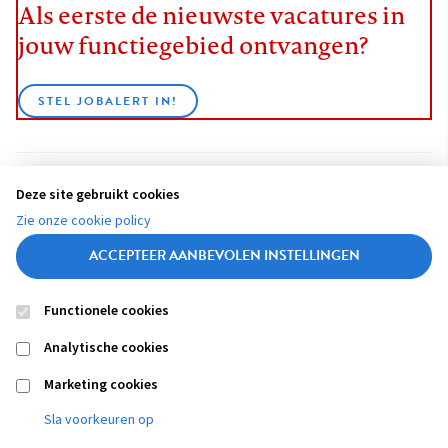
Als eerste de nieuwste vacatures in
jouw functiegebied ontvangen?
STEL JOBALERT IN!
Deze site gebruikt cookies
BEKIJK ALLE VACATURES
Zie onze cookie policy
ACCEPTEER AANBEVOLEN INSTELLINGEN
Functionele cookies
Contact
Colofon
Disclaimer
Privacy
About us
Analytische cookies
Footer
navigation
Marketing cookies
Sla voorkeuren op