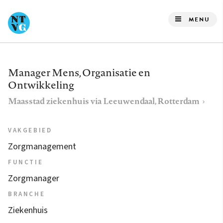
Overslaan
en
MENU
naar
de
inhoud
Manager Mens, Organisatie en
gaan
Ontwikkeling
Maasstad ziekenhuis via Leeuwendaal, Rotterdam
VAKGEBIED
Zorgmanagement
FUNCTIE
Zorgmanager
BRANCHE
Ziekenhuis