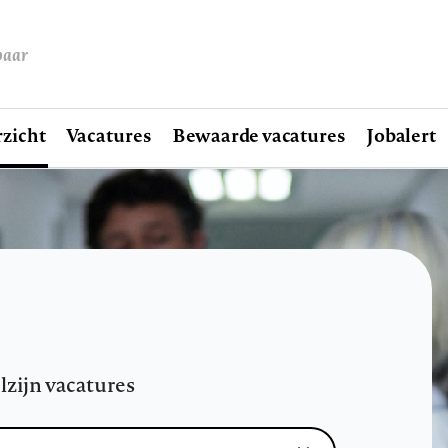
baar
zicht
Vacatures
Bewaarde vacatures
Jobalert
lzijn vacatures