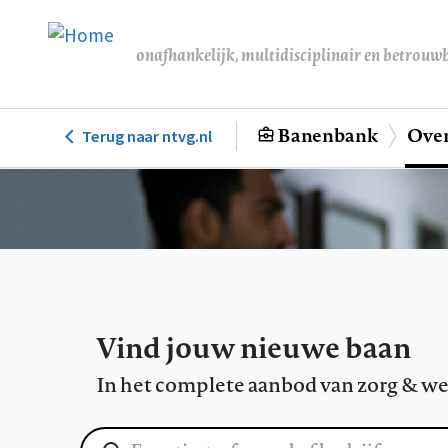
Overslaan
en
onafhankelijk, multidisciplinair en betrouw
naar
de
inhoud
Banenbank
Over
Terug naar ntvg.nl
Hoofdnavigatie
gaan
Vind jouw nieuwe baan
In het complete aanbod van zorg & we