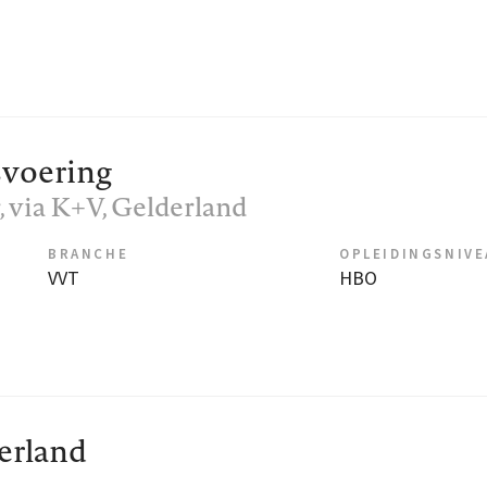
svoering
 via K+V
, Gelderland
BRANCHE
OPLEIDINGSNIV
VVT
HBO
erland