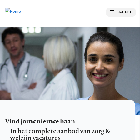
Overslaan
en
MENU
naar
de
inhoud
gaan
Vind jouw nieuwe baan
In het complete aanbod van zorg &
welzijn vacatures