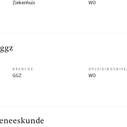
Ziekenhuis
WO
 ggz
BRANCHE
OPLEIDINGSNIV
GGZ
WO
geneeskunde