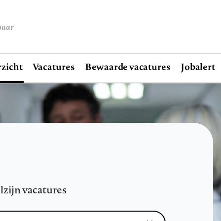
baar
zicht
Vacatures
Bewaarde vacatures
Jobalert
lzijn vacatures