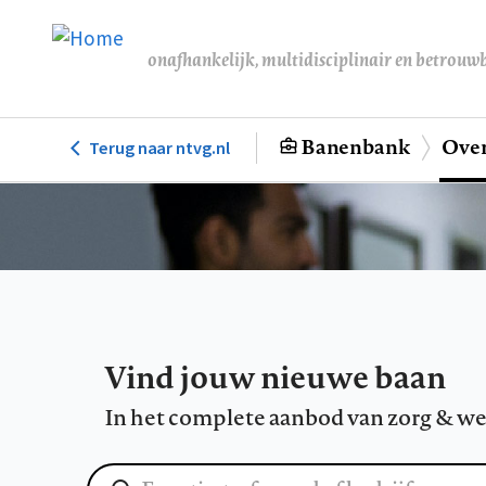
Overslaan
en
onafhankelijk, multidisciplinair en betrouw
naar
de
inhoud
Banenbank
Over
Terug naar ntvg.nl
Hoofdnavigatie
gaan
Vind jouw nieuwe baan
In het complete aanbod van zorg & we