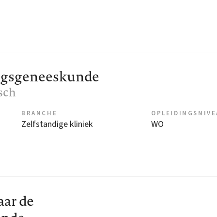
ngsgeneeskunde
sch
BRANCHE
OPLEIDINGSNIV
Zelfstandige kliniek
WO
aar de