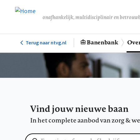
Overslaan
en
onafhankelijk, multidisciplinair en betrouw
naar
de
inhoud
Banenbank
Over
Terug naar ntvg.nl
Hoofdnavigatie
gaan
Vind jouw nieuwe baan
In het complete aanbod van zorg & we