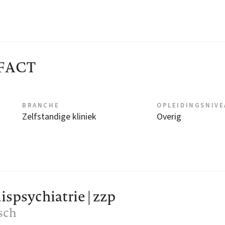
| FACT
BRANCHE
OPLEIDINGSNIV
Zelfstandige kliniek
Overig
psychiatrie | zzp
sch