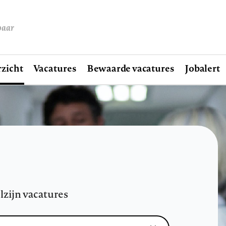
baar
zicht
Vacatures
Bewaarde vacatures
Jobalert
lzijn vacatures