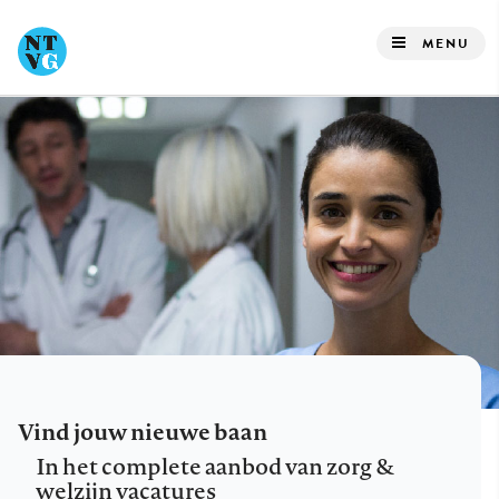
Overslaan
en
MENU
naar
de
inhoud
gaan
Vind jouw nieuwe baan
In het complete aanbod van zorg &
welzijn vacatures