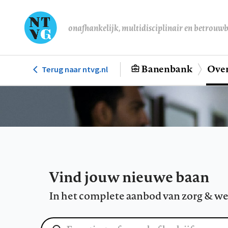
Overslaan
en
onafhankelijk, multidisciplinair en betrouw
naar
de
inhoud
Banenbank
Over
Terug naar ntvg.nl
Hoofdnavigatie
gaan
Vind jouw nieuwe baan
In het complete aanbod van zorg & we