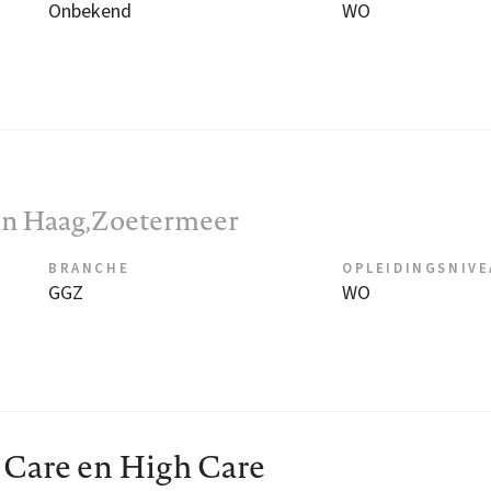
Onbekend
WO
en Haag,Zoetermeer
BRANCHE
OPLEIDINGSNIV
GGZ
WO
are en High Care