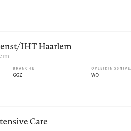
dienst/IHT Haarlem
lem
BRANCHE
OPLEIDINGSNIV
GGZ
WO
ntensive Care