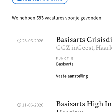
We hebben
593
vacatures voor je gevonden
Basisarts Crisis
23-06-2026
GGZ inGeest
, Haar
FUNCTIE
Basisarts
Vaste aanstelling
Basisarts High I
11-06-2026