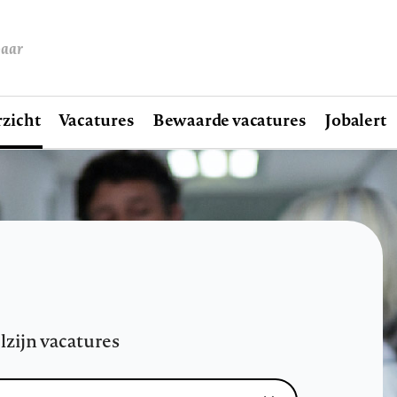
baar
zicht
Vacatures
Bewaarde vacatures
Jobalert
lzijn vacatures