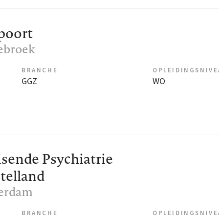
poort
ebroek
BRANCHE
OPLEIDINGSNIV
GGZ
WO
isende Psychiatrie
elland
terdam
BRANCHE
OPLEIDINGSNIV