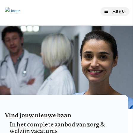
Overslaan
en
MENU
naar
de
inhoud
gaan
Vind jouw nieuwe baan
In het complete aanbod van zorg &
welzijn vacatures