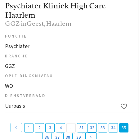
Psychiater Kliniek High Care
Haarlem
GGZ inGeest
, Haarlem
FUNCTIE
Psychiater
BRANCHE
GGZ
OPLEIDINGSNIVEAU
WO
DIENSTVERBAND
Uurbasis
1
2
3
4
...
31
32
33
34
35
(
36
37
38
39