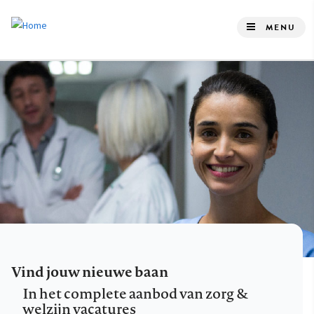
Overslaan
en
MENU
naar
de
inhoud
gaan
Vind jouw nieuwe baan
In het complete aanbod van zorg &
welzijn vacatures