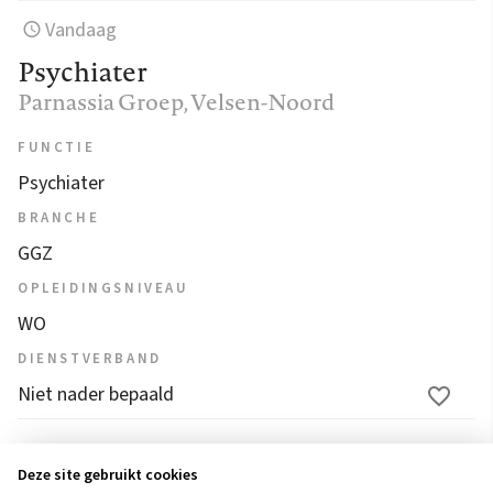
Vandaag
Psychiater
Parnassia Groep
, Velsen-Noord
FUNCTIE
Psychiater
BRANCHE
GGZ
OPLEIDINGSNIVEAU
WO
DIENSTVERBAND
Niet nader bepaald
1
2
3
4
...
52
53
54
55
56
Deze site gebruikt cookies