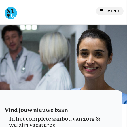
Overslaan
en
MENU
naar
de
inhoud
gaan
Vind jouw nieuwe baan
In het complete aanbod van zorg &
welzijn vacatures