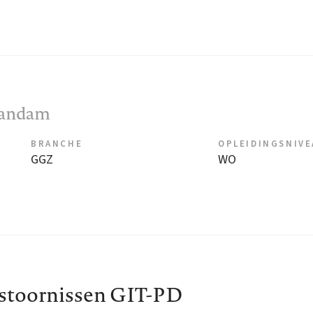
aandam
BRANCHE
OPLEIDINGSNIV
GGZ
WO
sstoornissen GIT-PD