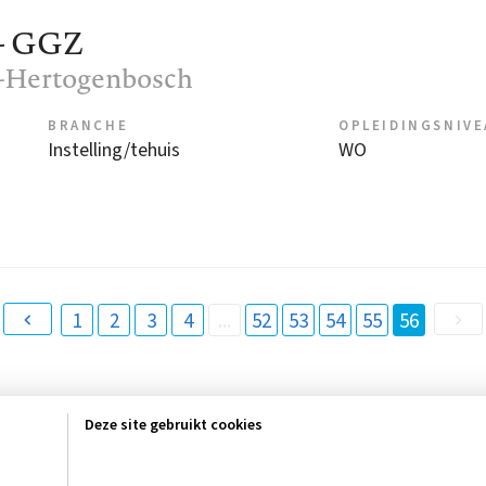
 - GGZ
's-Hertogenbosch
BRANCHE
OPLEIDINGSNIV
Instelling/tehuis
WO
1
2
3
4
...
52
53
54
55
56
(
c
u
Deze site gebruikt cookies
r
r