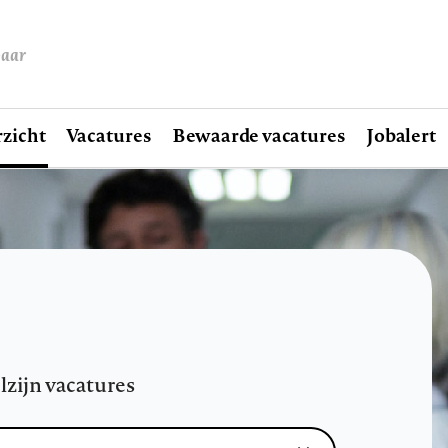
baar
zicht
Vacatures
Bewaarde vacatures
Jobalert
lzijn vacatures