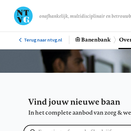
Overslaan
en
onafhankelijk, multidisciplinair en betrouw
naar
de
inhoud
Banenbank
Over
Terug naar ntvg.nl
Hoofdnavigatie
gaan
Vind jouw nieuwe baan
In het complete aanbod van zorg & we