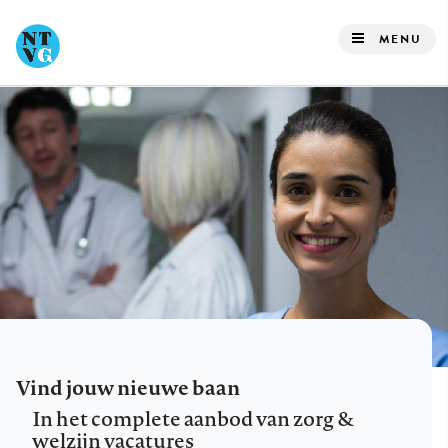
Overslaan
en
MENU
naar
de
inhoud
gaan
Vind jouw nieuwe baan
In het complete aanbod van zorg &
welzijn vacatures