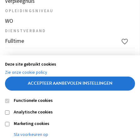
Verpleeghuis
OPLEIDINGSNIVEAU
WO
DIENSTVERBAND
Fulltime
1
2
3
4
5
6
...
12
13
14
Deze site gebruikt cookies
(
Zie onze cookie policy
15
16
c
ACCEPTEER AANBEVOLEN INSTELLINGEN
u
r
Functionele cookies
r
Contact
Colofon
Disclaimer
Privacy
About us
e
Analytische cookies
Footer
n
navigation
Marketing cookies
t
Sla voorkeuren op
)