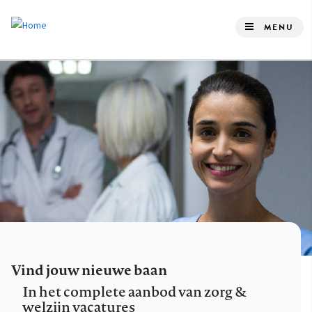
Overslaan
en
MENU
naar
de
inhoud
gaan
Vind jouw nieuwe baan
In het complete aanbod van zorg &
welzijn vacatures