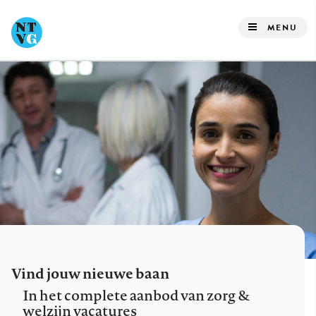
Overslaan
en
MENU
naar
de
inhoud
gaan
Vind jouw nieuwe baan
In het complete aanbod van zorg &
welzijn vacatures