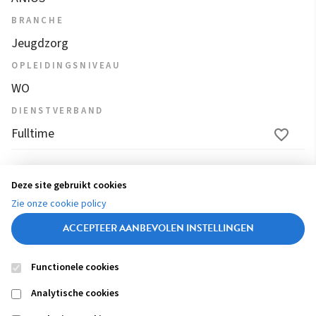
BRANCHE
Jeugdzorg
OPLEIDINGSNIVEAU
WO
DIENSTVERBAND
Fulltime
1
2
3
4
...
12
13
14
15
16
Deze site gebruikt cookies
(
Zie onze cookie policy
c
ACCEPTEER AANBEVOLEN INSTELLINGEN
u
r
Functionele cookies
r
Contact
Colofon
Disclaimer
Privacy
About us
e
Analytische cookies
Footer
n