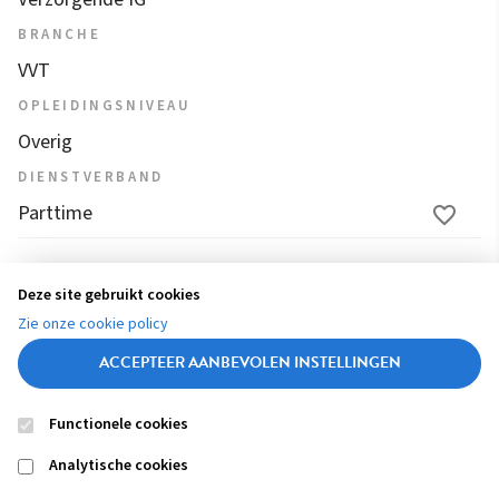
BRANCHE
VVT
OPLEIDINGSNIVEAU
Overig
DIENSTVERBAND
Parttime
1
2
3
4
...
25
26
27
28
29
Deze site gebruikt cookies
(
Zie onze cookie policy
c
ACCEPTEER AANBEVOLEN INSTELLINGEN
u
r
Functionele cookies
r
Contact
Colofon
Disclaimer
Privacy
About us
e
Analytische cookies
Footer
n