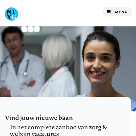
Overslaan
en
MENU
naar
de
inhoud
gaan
Vind jouw nieuwe baan
In het complete aanbod van zorg &
welzijn vacatures