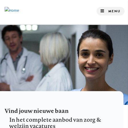
Overslaan
en
MENU
naar
de
inhoud
gaan
Vind jouw nieuwe baan
In het complete aanbod van zorg &
welzijn vacatures