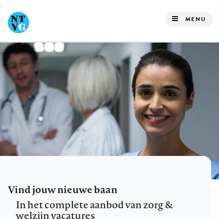
Overslaan
en
MENU
naar
de
inhoud
gaan
Vind jouw nieuwe baan
In het complete aanbod van zorg &
welzijn vacatures