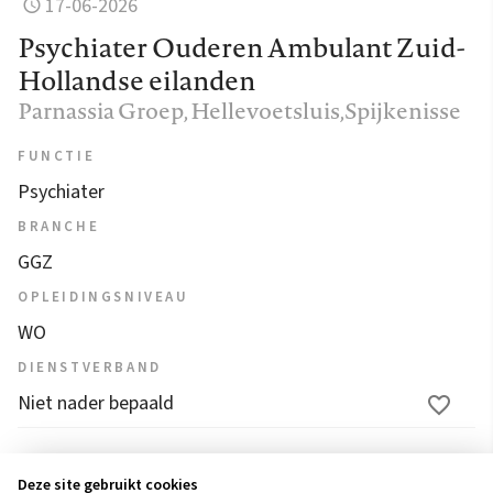
17-06-2026
Psychiater Ouderen Ambulant Zuid-
Hollandse eilanden
Parnassia Groep
, Hellevoetsluis,Spijkenisse
FUNCTIE
Psychiater
BRANCHE
GGZ
OPLEIDINGSNIVEAU
WO
DIENSTVERBAND
Niet nader bepaald
1
2
3
4
...
15
16
17
18
19
Deze site gebruikt cookies