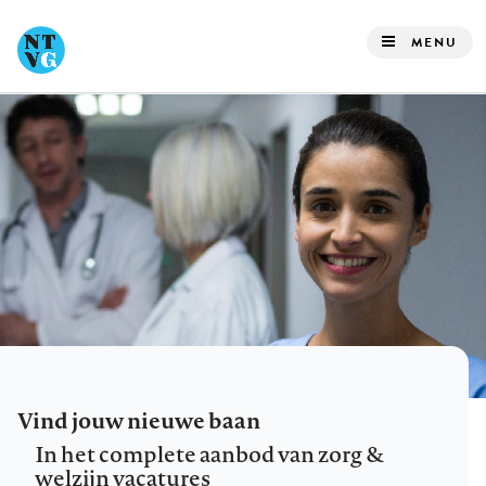
Overslaan
en
MENU
naar
de
inhoud
gaan
Vind jouw nieuwe baan
In het complete aanbod van zorg &
welzijn vacatures