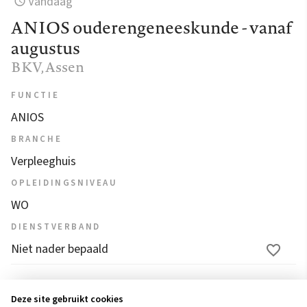
Vandaag
ANIOS ouderengeneeskunde - vanaf
augustus
BKV
, Assen
FUNCTIE
ANIOS
BRANCHE
Verpleeghuis
OPLEIDINGSNIVEAU
WO
DIENSTVERBAND
Niet nader bepaald
1
2
3
4
...
17
18
19
20
21
Deze site gebruikt cookies