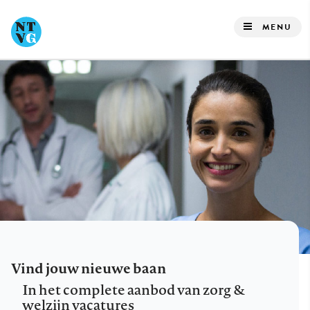
Overslaan
en
MENU
naar
de
inhoud
gaan
Vind jouw nieuwe baan
In het complete aanbod van zorg &
welzijn vacatures