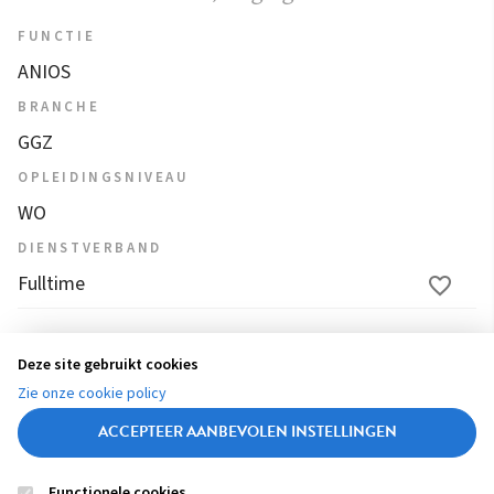
FUNCTIE
ANIOS
BRANCHE
GGZ
OPLEIDINGSNIVEAU
WO
DIENSTVERBAND
Fulltime
1
2
3
4
...
36
37
38
39
40
Deze site gebruikt cookies
(
Zie onze cookie policy
c
ACCEPTEER AANBEVOLEN INSTELLINGEN
u
r
Functionele cookies