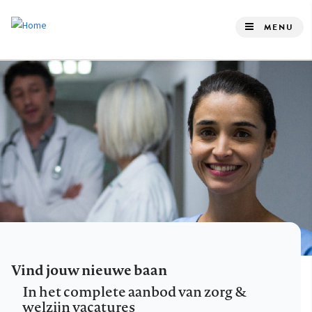
Overslaan
en
MENU
naar
de
inhoud
gaan
Vind jouw nieuwe baan
In het complete aanbod van zorg &
welzijn vacatures