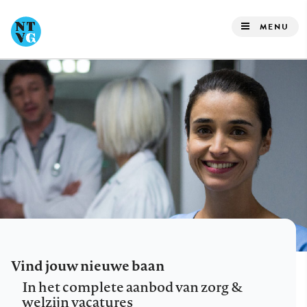
Overslaan
en
MENU
naar
de
inhoud
gaan
Vind jouw nieuwe baan
In het complete aanbod van zorg &
welzijn vacatures