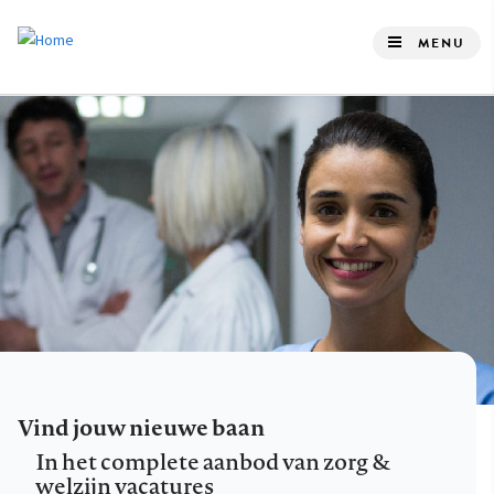
Overslaan
en
MENU
naar
de
inhoud
gaan
Vind jouw nieuwe baan
In het complete aanbod van zorg &
welzijn vacatures