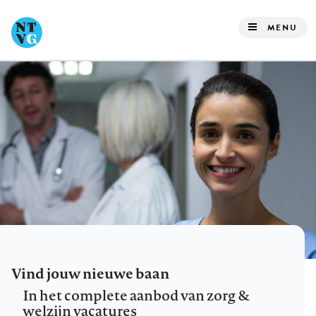
Overslaan
en
MENU
naar
de
inhoud
gaan
Vind jouw nieuwe baan
In het complete aanbod van zorg &
welzijn vacatures