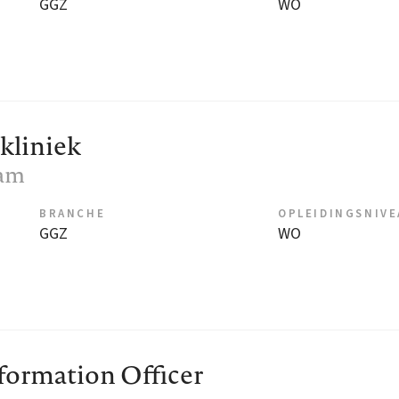
GGZ
WO
kliniek
dam
BRANCHE
OPLEIDINGSNIV
GGZ
WO
formation Officer