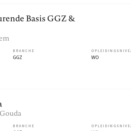
durende Basis GGZ &
lem
BRANCHE
OPLEIDINGSNIV
GGZ
WO
a
, Gouda
BRANCHE
OPLEIDINGSNIV