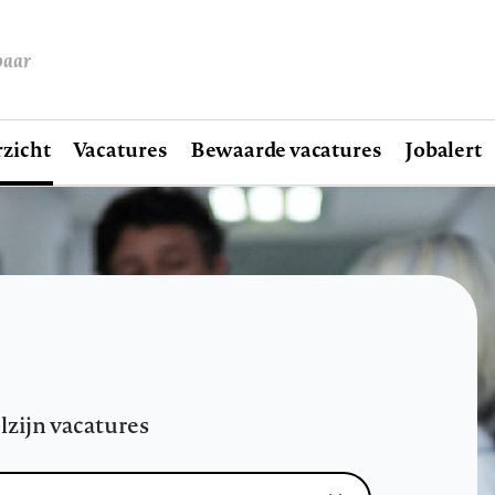
baar
zicht
Vacatures
Bewaarde vacatures
Jobalert
lzijn vacatures