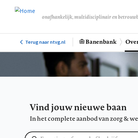
Overslaan
en
onafhankelijk, multidisciplinair en betrouw
naar
de
inhoud
Banenbank
Over
Terug naar ntvg.nl
Hoofdnavigatie
gaan
Vind jouw nieuwe baan
In het complete aanbod van zorg & we