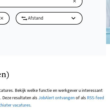
en)
catures.
Bekijk welke functie en werkgever u interessant
G
. Deze resultaten als
JobAlert ontvangen
of als
RSS-feed
chiater vacatures
.