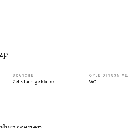
zp
BRANCHE
OPLEIDINGSNIV
Zelfstandige kliniek
WO
volwassenen