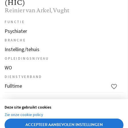
(HIC)
Reinier van Arkel
, Vught
FUNCTIE
Psychiater
BRANCHE
Instelling/tehuis
OPLEIDINGSNIVEAU
WO
DIENSTVERBAND
Fulltime
1
2
3
4
5
6
...
13
14
15
Deze site gebruikt cookies
(
Zie onze cookie policy
16
17
c
ACCEPTEER AANBEVOLEN INSTELLINGEN