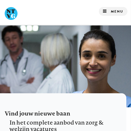
Overslaan
en
MENU
naar
de
inhoud
gaan
Vind jouw nieuwe baan
In het complete aanbod van zorg &
welzijn vacatures