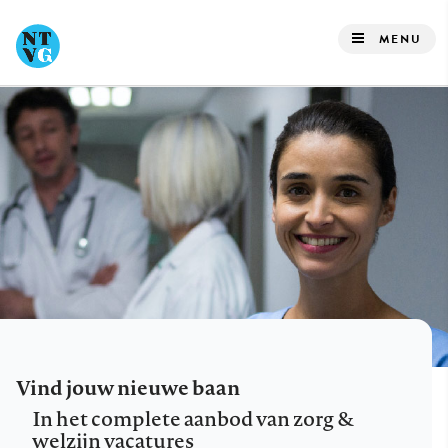
Overslaan
en
MENU
naar
de
inhoud
gaan
Vind jouw nieuwe baan
In het complete aanbod van zorg &
welzijn vacatures