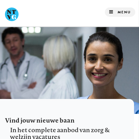
Overslaan
en
MENU
naar
de
inhoud
gaan
Vind jouw nieuwe baan
In het complete aanbod van zorg &
welzijn vacatures