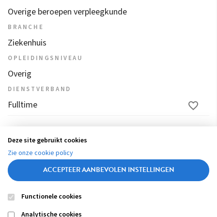
Overige beroepen verpleegkunde
BRANCHE
Ziekenhuis
OPLEIDINGSNIVEAU
Overig
DIENSTVERBAND
Fulltime
1
2
3
4
...
9
10
11
12
13
Deze site gebruikt cookies
(
Zie onze cookie policy
c
ACCEPTEER AANBEVOLEN INSTELLINGEN
u
r
Functionele cookies
r
Contact
Colofon
Disclaimer
Privacy
About us
e
Analytische cookies