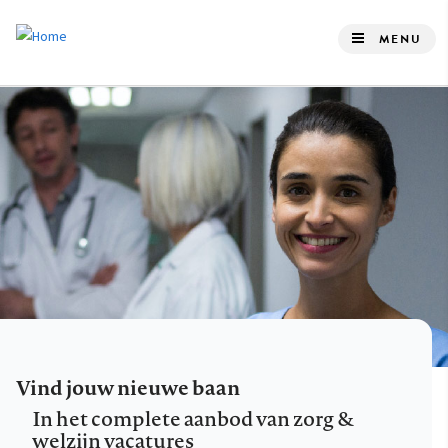
Overslaan
en
MENU
naar
de
inhoud
gaan
Vind jouw nieuwe baan
In het complete aanbod van zorg &
welzijn vacatures