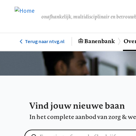
Overslaan
en
onafhankelijk, multidisciplinair en betrouw
naar
de
inhoud
Banenbank
Over
Terug naar ntvg.nl
Hoofdnavigatie
gaan
Vind jouw nieuwe baan
In het complete aanbod van zorg & we