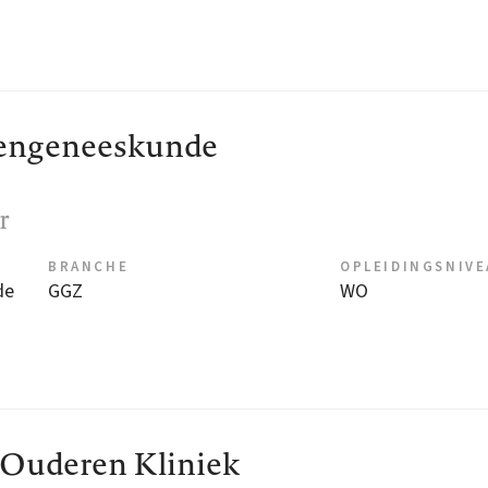
rengeneeskunde
r
BRANCHE
OPLEIDINGSNIV
de
GGZ
WO
r Ouderen Kliniek