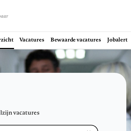
baar
zicht
Vacatures
Bewaarde vacatures
Jobalert
lzijn vacatures