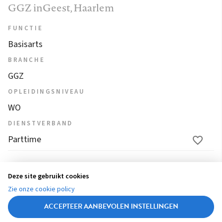
GGZ inGeest
, Haarlem
FUNCTIE
Basisarts
BRANCHE
GGZ
OPLEIDINGSNIVEAU
WO
DIENSTVERBAND
Parttime
1
2
3
4
5
6
...
9
10
11
Deze site gebruikt cookies
(
Zie onze cookie policy
12
13
c
ACCEPTEER AANBEVOLEN INSTELLINGEN
u