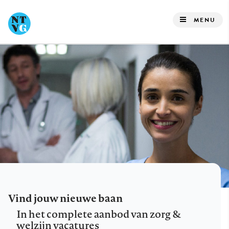
Overslaan
en
MENU
naar
de
inhoud
gaan
Vind jouw nieuwe baan
In het complete aanbod van zorg &
welzijn vacatures