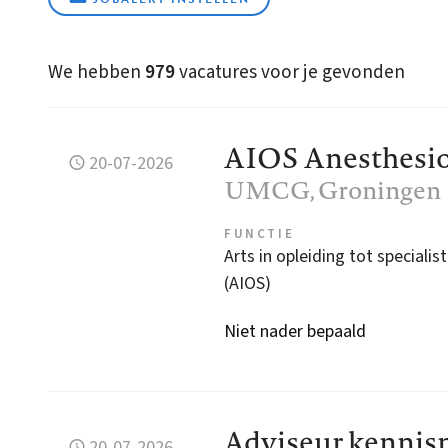
We hebben
979
vacatures voor je gevonden
AIOS Anesthesio
20-07-2026
UMCG
, Groningen
FUNCTIE
Arts in opleiding tot specialist
(AIOS)
Niet nader bepaald
Adviseur kenni
20-07-2026