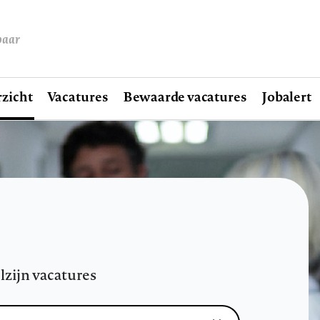
baar
zicht
Vacatures
Bewaarde vacatures
Jobalert
lzijn vacatures