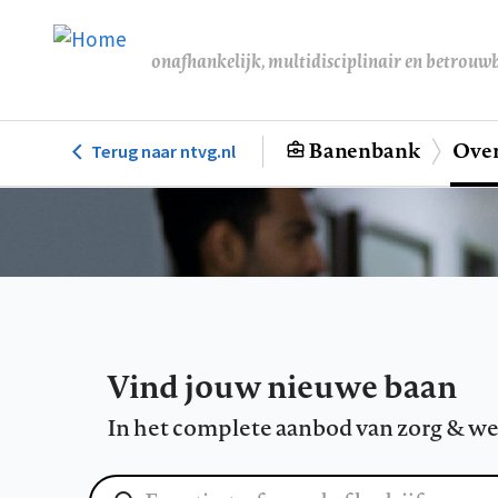
Overslaan
en
onafhankelijk, multidisciplinair en betrouw
naar
de
inhoud
Banenbank
Over
Terug naar ntvg.nl
Hoofdnavigatie
gaan
Vind jouw nieuwe baan
In het complete aanbod van zorg & we