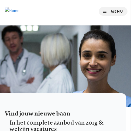
Overslaan
en
MENU
naar
de
inhoud
gaan
Vind jouw nieuwe baan
In het complete aanbod van zorg &
welzijn vacatures