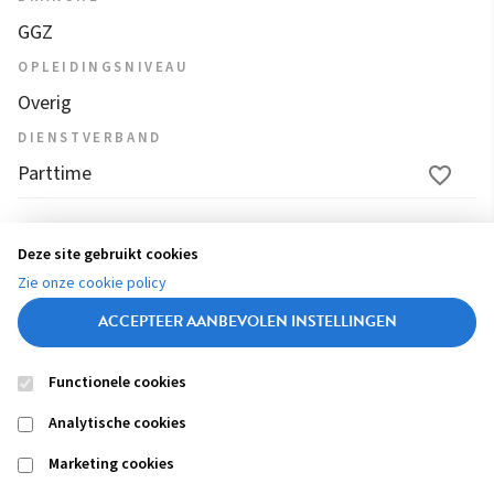
GGZ
OPLEIDINGSNIVEAU
Overig
DIENSTVERBAND
Parttime
1
2
3
4
...
14
15
16
17
18
Deze site gebruikt cookies
(
Zie onze cookie policy
c
ACCEPTEER AANBEVOLEN INSTELLINGEN
u
r
Functionele cookies
r
Contact
Colofon
Disclaimer
Privacy
About us
e
Analytische cookies
Footer
n
navigation
Marketing cookies
t