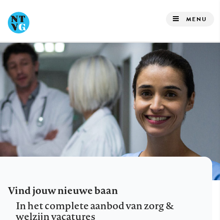
Overslaan
en
MENU
naar
de
inhoud
gaan
Vind jouw nieuwe baan
In het complete aanbod van zorg &
welzijn vacatures