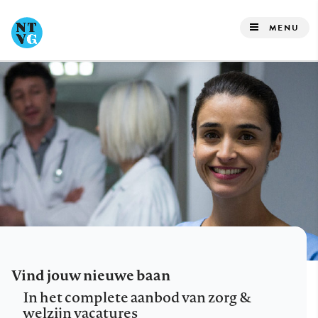
Overslaan
en
MENU
naar
de
inhoud
gaan
Vind jouw nieuwe baan
In het complete aanbod van zorg &
welzijn vacatures