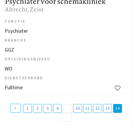
Psychiater voor schemakliniek
Altrecht
, Zeist
FUNCTIE
Psychiater
BRANCHE
GGZ
OPLEIDINGSNIVEAU
WO
DIENSTVERBAND
Fulltime
1
2
3
4
...
10
11
12
13
14
(
c
u