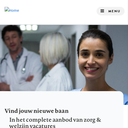
Overslaan
en
MENU
naar
de
inhoud
gaan
Vind jouw nieuwe baan
In het complete aanbod van zorg &
welzijn vacatures