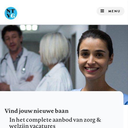
Overslaan
en
MENU
naar
de
inhoud
gaan
Vind jouw nieuwe baan
In het complete aanbod van zorg &
welzijn vacatures